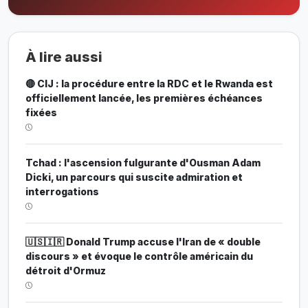
À lire aussi
🔴 CIJ : la procédure entre la RDC et le Rwanda est
officiellement lancée, les premières échéances
fixées
Tchad : l'ascension fulgurante d'Ousman Adam
Dicki, un parcours qui suscite admiration et
interrogations
🇺🇸🇮🇷 Donald Trump accuse l'Iran de « double
discours » et évoque le contrôle américain du
détroit d'Ormuz