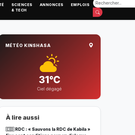
TÉ
SCIENCES
ANNONCES
EMPLOIS
& TECH
MÉTÉO KINSHASA
31°C
Ciel dégagé
À lire aussi
🇨🇩 RDC : « Sauvons la RDC de Kabila »