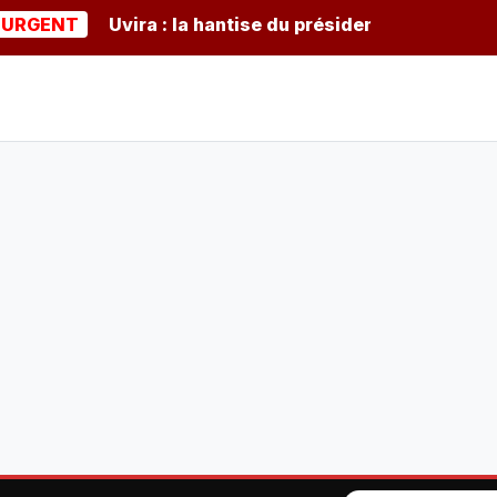
NT
Uvira : la hantise du président burundais Ndayish