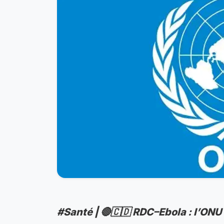
#Santé | 🔴🇨🇩 RDC–Ebola : l’ONU