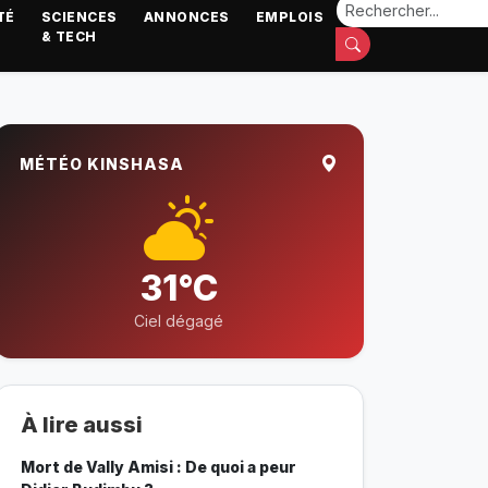
TÉ
SCIENCES
ANNONCES
EMPLOIS
& TECH
MÉTÉO KINSHASA
31°C
Ciel dégagé
À lire aussi
Mort de Vally Amisi : De quoi a peur