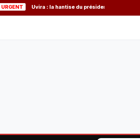
NT
Uvira : la hantise du président burundais Ndayish